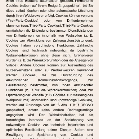
Ende Ihres Besuchs automatisch gelöscht. Permanente
Cookies bleiben auf Ihrem Endgerät gespeichert, bis Sie
diese selbst löschen oder eine automatische Löschung
durch Ihren Webbrowser erfolgt. Cookies können von uns
(First-Party-Cookies) oder von Drittunternehmen
stammen (sog. Third-Party Cookies). Third-Party-Cookies
ermöglichen die Einbindung bestimmter Dienstleistungen
von Drittunternehmen innerhalb von Webseiten (z. B.
Cookies zur Abwicklung von Zahlungsdienstleistungen).
Cookies haben verschiedene Funktionen. Zahlreiche
Cookies sind technisch notwendig, da bestimmte
Webseitenfunktionen ohne diese nicht funktionieren
würden (z. B. die Warenkorbfunktion oder die Anzeige von
Videos). Andere Cookies können zur Auswertung des
Nutzerverhaltens oder zu Werbezwecken verwendet
werden. Cookies, die zur Durchführung des
elektronischen Kommunikationsvorgangs, zur
Bereitstellung bestimmter, von Ihnen erwünschter
Funktionen (z. B. für die Warenkorbfunktion) oder zur
Optimierung der Website (z. B. Cookies zur Messung des
Webpublikums) erforderlich sind (notwendige Cookies),
werden auf Grundlage von Art. 6 Abs. 1 lit. f DSGVO
gespeichert, sofern keine andere Rechtsgrundlage
angegeben wird. Der Websitebetreiber hat ein
berechtigtes Interesse an der Speicherung von
notwendigen Cookies zur technisch fehlerfreien und
optimierten Bereitstellung seiner Dienste. Sofern eine
Einwilligung zur Speicherung von Cookies und