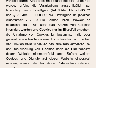
vergleichbaren Wiedererkennungstechnologien abgefragt
wurde, erfolgt die Verarbeitung ausschließlich auf
Grundlage dieser Einwilligung (Art. 6 Abs. 1 lit. a DSGVO
und § 25 Abs. 1 TDDDG); die Einwilligung ist jederzeit
widerrufbar. 7 / 10 Sie können Ihren Browser so
einstellen, dass Sie über das Setzen von Cookies
informiert werden und Cookies nur im Einzelfall erlauben,
die Annahme von Cookies für bestimmte Fälle oder
generell ausschließen sowie das automatische Löschen
der Cookies beim Schließen des Browsers aktivieren. Bei
der Deaktivierung von Cookies kann die Funktionalität
dieser Website eingeschränkt sein. Sofern weitere
Cookies und Dienste auf dieser Website eingesetzt
werden, können Sie dies dieser Datenschutzerklärung
entnehmen.
Kontaktformular
Wenn Sie uns per Kontaktformular Anfragen zukommen
lassen, werden Ihre Angaben aus dem Anfrageformular
inklusive der von Ihnen dort angegebenen Kontaktdaten
zwecks Bearbeitung der Anfrage und für den Fall von
Anschlussfragen bei uns gespeichert. Diese Daten geben
wir nicht ohne Ihre Einwilligung weiter. Die Verarbeitung
dieser Daten erfolgt auf Grundlage von Art. 6 Abs. 1 lit. b
DSGVO, sofern Ihre Anfrage mit der Erfüllung eines
Vertrags zusammenhängt oder zur Durchführung
vorvertraglicher Maßnahmen erforderlich ist. In allen
übrigen Fällen beruht die Verarbeitung auf unserem