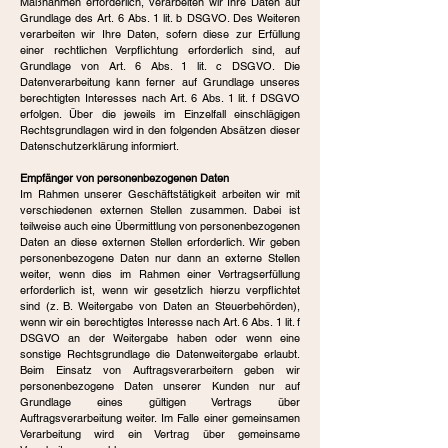
Maßnahmen erforderlich, verarbeiten wir Ihre Daten auf
Grundlage des Art. 6 Abs. 1 lit. b DSGVO. Des Weiteren
verarbeiten wir Ihre Daten, sofern diese zur Erfüllung
einer rechtlichen Verpflichtung erforderlich sind, auf
Grundlage von Art. 6 Abs. 1 lit. c DSGVO. Die
Datenverarbeitung kann ferner auf Grundlage unseres
berechtigten Interesses nach Art. 6 Abs. 1 lit. f DSGVO
erfolgen. Über die jeweils im Einzelfall einschlägigen
Rechtsgrundlagen wird in den folgenden Absätzen dieser
Datenschutzerklärung informiert.
Empfänger von personenbezogenen Daten
Im Rahmen unserer Geschäftstätigkeit arbeiten wir mit
verschiedenen externen Stellen zusammen. Dabei ist
teilweise auch eine Übermittlung von personenbezogenen
Daten an diese externen Stellen erforderlich. Wir geben
personenbezogene Daten nur dann an externe Stellen
weiter, wenn dies im Rahmen einer Vertragserfüllung
erforderlich ist, wenn wir gesetzlich hierzu verpflichtet
sind (z. B. Weitergabe von Daten an Steuerbehörden),
wenn wir ein berechtigtes Interesse nach Art. 6 Abs. 1 lit. f
DSGVO an der Weitergabe haben oder wenn eine
sonstige Rechtsgrundlage die Datenweitergabe erlaubt.
Beim Einsatz von Auftragsverarbeitern geben wir
personenbezogene Daten unserer Kunden nur auf
Grundlage eines gültigen Vertrags über
Auftragsverarbeitung weiter. Im Falle einer gemeinsamen
Verarbeitung wird ein Vertrag über gemeinsame