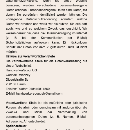
Datenschutzerklärung. Wenn Sie diese Website
benutzen, werden verschiedene personenbezogene
Daten erhoben. Personenbezogene Daten sind Daten, mit
denen Sie persönlich identifiziert werden können. Die
vorliegende Datenschutzerklärung erläutert, welche
Daten wir erheben und wofür wir sie nutzen. Sie erläutert
auch, wie und zu welchem Zweck das geschieht. Wir
weisen darauf hin, dass die Datenübertragung im Internet
(z. B. bei der Kommunikation per E-Mail)
Sicherheitslücken aufweisen kann. Ein lückenloser
Schutz der Daten vor dem Zugriff durch Dritte ist nicht
möglich.
Hinweis zur verantwortlichen Stelle
Die verantwortliche Stelle für die Datenverarbeitung auf
dieser Website ist:
HandwerkerScout UG
Cedrick Polenzky
Dieselstraße 8b
25813 Husum
Telefon: Telefon:
048419811360
E-Mail:
handwerkerscout.sh@gmail.com
Verantwortliche Stelle ist die natürliche oder juristische
Person, die allein oder gemeinsam mit anderen über die
Zwecke und Mittel der Verarbeitung von
personenbezogenen Daten (z. B. Namen, E-Mail-
Adressen o. Ä.) entscheidet.
Speicherdauer