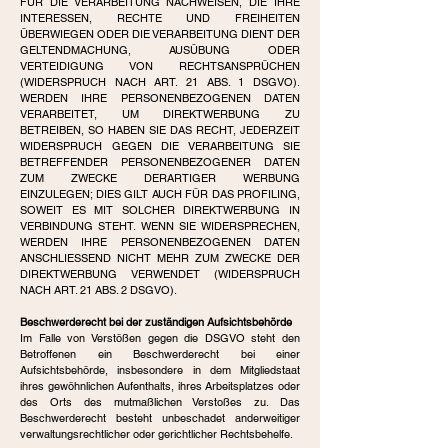
FÜR DIE VERARBEITUNG NACHWEISEN, DIE IHRE
INTERESSEN, RECHTE UND FREIHEITEN
ÜBERWIEGEN ODER DIE VERARBEITUNG DIENT DER
GELTENDMACHUNG, AUSÜBUNG ODER
VERTEIDIGUNG VON RECHTSANSPRÜCHEN
(WIDERSPRUCH NACH ART. 21 ABS. 1 DSGVO).
WERDEN IHRE PERSONENBEZOGENEN DATEN
VERARBEITET, UM DIREKTWERBUNG ZU
BETREIBEN, SO HABEN SIE DAS RECHT, JEDERZEIT
WIDERSPRUCH GEGEN DIE VERARBEITUNG SIE
BETREFFENDER PERSONENBEZOGENER DATEN
ZUM ZWECKE DERARTIGER WERBUNG
EINZULEGEN; DIES GILT AUCH FÜR DAS PROFILING,
SOWEIT ES MIT SOLCHER DIREKTWERBUNG IN
VERBINDUNG STEHT. WENN SIE WIDERSPRECHEN,
WERDEN IHRE PERSONENBEZOGENEN DATEN
ANSCHLIESSEND NICHT MEHR ZUM ZWECKE DER
DIREKTWERBUNG VERWENDET (WIDERSPRUCH
NACH ART. 21 ABS. 2 DSGVO).
Beschwerderecht bei der zuständigen Aufsichtsbehörde
Im Falle von Verstößen gegen die DSGVO steht den
Betroffenen ein Beschwerderecht bei einer
Aufsichtsbehörde, insbesondere in dem Mitgliedstaat
ihres gewöhnlichen Aufenthalts, ihres Arbeitsplatzes oder
des Orts des mutmaßlichen Verstoßes zu. Das
Beschwerderecht besteht unbeschadet anderweitiger
verwaltungsrechtlicher oder gerichtlicher Rechtsbehelfe.