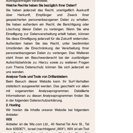
Auftragsanfragen verarbeitet.
Welche Rechte haben Sie bezüglich Ihrer Daten?
Sie haben jederzeit das Recht, unentgeltlich Auskunft
über Herkunft, Empfänger und Zweck Ihrer
gespeicherten personenbezogenen Daten zu erhalten.
Sie haben außerdem ein Recht, die Berichtigung oder
Löschung dieser Daten zu verlangen. Wenn Sie eine
Einwilligung zur Datenverarbeitung erteilt haben, können
Sie diese Einwilligung jederzeit für die Zukunft widerrufen.
Außerdem haben Sie das Recht, unter bestimmten
Umständen die Einschränkung der Verarbeitung Ihrer
personenbezogenen Daten zu verlangen. Des Weiteren
steht Ihnen ein Beschwerderecht bei der zuständigen
Aufsichtsbehörde zu. Hierzu sowie zu weiteren Fragen
zum Thema Datenschutz können Sie sich jederzeit an
uns wenden.
Analyse-Tools und Tools von Drittanbietern
Beim Besuch dieser Website kann Ihr Surf-Verhalten
statistisch ausgewertet werden. Das geschieht vor allem
mit sogenannten Analyseprogrammen. Detaillierte
Informationen zu diesen Analyseprogrammen finden Sie
in der folgenden Datenschutzerklärung.
2. Hosting
Wir hosten die Inhalte unserer Website bei folgendem
Anbieter:
WIX
Anbieter ist die Wix.com Ltd., 40 Namal Tel Aviv St., Tel
Aviv
6350671
, Israel (nachfolgend „WIX“). WIX ist ein Tool