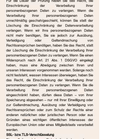
Für die Dauer der Prüfung haben Sie das Recht, die
Einschränkung der Verarbeitung Ihrer
personenbezogenen Daten zu verlangen. Wenn die
Verarbeitung Ihrer personenbezogenen Daten
unrechtmäßig geschah/geschieht, können Sie statt der
Löschung die Einschränkung der Datenverarbeitung
verlangen. Wenn wir Ihre personenbezogenen Daten
nicht mehr benötigen, Sie sie jedoch zur Ausübung,
Verteidigung oder Geltendmachung von
Rechtsansprüchen benötigen, haben Sie das Recht, statt
der Löschung die Einschränkung der Verarbeitung Ihrer
personenbezogenen Daten zu verlangen. Wenn Sie einen
Widerspruch nach Art. 21 Abs. 1 DSGVO eingelegt
haben, muss eine Abwägung zwischen Ihren und
unseren Interessen vorgenommen werden. Solange noch
nicht feststeht, wessen Interessen überwiegen, haben Sie
das Recht, die Einschränkung der Verarbeitung Ihrer
personenbezogenen Daten zu verlangen. Wenn Sie die
Verarbeitung Ihrer personenbezogenen Daten
eingeschränkt haben, dürfen diese Daten – von ihrer
Speicherung abgesehen – nur mit Ihrer Einwilligung oder
zur Geltendmachung, Ausübung oder Verteidigung von
Rechtsansprüchen oder zum Schutz der Rechte einer
anderen natürlichen oder juristischen Person oder aus
Gründen eines wichtigen öffentlichen Interesses der
Europäischen Union oder eines Mitgliedstaats verarbeitet
werden.
SSL- bzw. TLS-Verschlüsselung