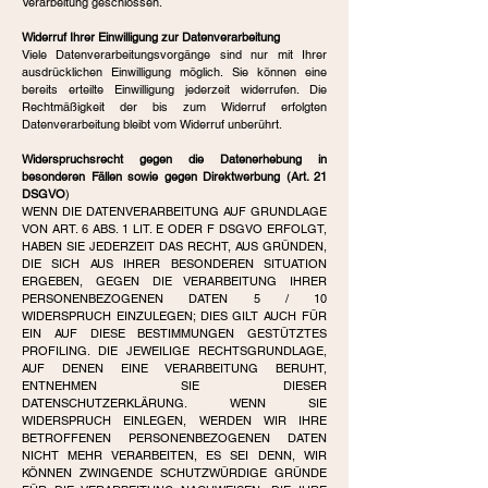
Verarbeitung geschlossen.
Widerruf Ihrer Einwilligung zur Datenverarbeitung
Viele Datenverarbeitungsvorgänge sind nur mit Ihrer
ausdrücklichen Einwilligung möglich. Sie können eine
bereits erteilte Einwilligung jederzeit widerrufen. Die
Rechtmäßigkeit der bis zum Widerruf erfolgten
Datenverarbeitung bleibt vom Widerruf unberührt.
Widerspruchsrecht gegen die Datenerhebung in
besonderen Fällen sowie gegen Direktwerbung (Art. 21
DSGVO
)
WENN DIE DATENVERARBEITUNG AUF GRUNDLAGE
VON ART. 6 ABS. 1 LIT. E ODER F DSGVO ERFOLGT,
HABEN SIE JEDERZEIT DAS RECHT, AUS GRÜNDEN,
DIE SICH AUS IHRER BESONDEREN SITUATION
ERGEBEN, GEGEN DIE VERARBEITUNG IHRER
PERSONENBEZOGENEN DATEN 5 / 10
WIDERSPRUCH EINZULEGEN; DIES GILT AUCH FÜR
EIN AUF DIESE BESTIMMUNGEN GESTÜTZTES
PROFILING. DIE JEWEILIGE RECHTSGRUNDLAGE,
AUF DENEN EINE VERARBEITUNG BERUHT,
ENTNEHMEN SIE DIESER
DATENSCHUTZERKLÄRUNG. WENN SIE
WIDERSPRUCH EINLEGEN, WERDEN WIR IHRE
BETROFFENEN PERSONENBEZOGENEN DATEN
NICHT MEHR VERARBEITEN, ES SEI DENN, WIR
KÖNNEN ZWINGENDE SCHUTZWÜRDIGE GRÜNDE