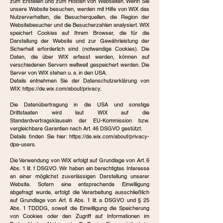
zum Erstellen und zum Hosten von Webseiten. Wenn Sie
unsere Website besuchen, werden mit Hilfe von WIX das
Nutzerverhalten, die Besucherquellen, die Region der
Websitebesucher und die Besucherzahlen analysiert. WIX
speichert Cookies auf Ihrem Browser, die für die
Darstellung der Website und zur Gewährleistung der
Sicherheit erforderlich sind (notwendige Cookies). Die
Daten, die über WIX erfasst werden, können auf
verschiedenen Servern weltweit gespeichert werden. Die
Server von WIX stehen u. a. in den USA.
Details entnehmen Sie der Datenschutzerklärung von
WIX:
https://de.wix.com/about/privacy.
Die Datenübertragung in die USA und sonstige
Drittstaaten wird laut WIX auf die
Standardvertragsklauseln der EU-Kommission bzw.
vergleichbare Garantien nach Art. 46 DSGVO gestützt.
Details finden Sie hier:
https://de.wix.com/about/privacy-
dpa-users.
Die Verwendung von WIX erfolgt auf Grundlage von Art. 6
Abs. 1 lit. f DSGVO. Wir haben ein berechtigtes Interesse
an einer möglichst zuverlässigen Darstellung unserer
Website. Sofern eine entsprechende Einwilligung
abgefragt wurde, erfolgt die Verarbeitung ausschließlich
auf Grundlage von Art. 6 Abs. 1 lit. a DSGVO und § 25
Abs. 1 TDDDG, soweit die Einwilligung die Speicherung
von Cookies oder den Zugriff auf Informationen im