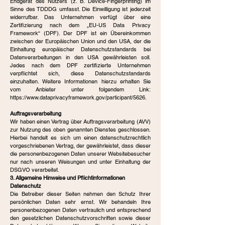
Endgerät des Nutzers (z. B. Device-Fingerprinting) im
Sinne des TDDDG umfasst. Die Einwilligung ist jederzeit
widerrufbar. Das Unternehmen verfügt über eine
Zertifizierung nach dem „EU-US Data Privacy
Framework“ (DPF). Der DPF ist ein Übereinkommen
zwischen der Europäischen Union und den USA, der die
Einhaltung europäischer Datenschutzstandards bei
Datenverarbeitungen in den USA gewährleisten soll.
Jedes nach dem DPF zertifizierte Unternehmen
verpflichtet sich, diese Datenschutzstandards
einzuhalten. Weitere Informationen hierzu erhalten Sie
vom Anbieter unter folgendem Link:
https://www.dataprivacyframework.gov/participant/5626.
Auftragsverarbeitung
Wir haben einen Vertrag über Auftragsverarbeitung (AVV)
zur Nutzung des oben genannten Dienstes geschlossen.
Hierbei handelt es sich um einen datenschutzrechtlich
vorgeschriebenen Vertrag, der gewährleistet, dass dieser
die personenbezogenen Daten unserer Websitebesucher
nur nach unseren Weisungen und unter Einhaltung der
DSGVO verarbeitet.
3. Allgemeine Hinweise und Pflichtinformationen
Datenschutz
Die Betreiber dieser Seiten nehmen den Schutz Ihrer
persönlichen Daten sehr ernst. Wir behandeln Ihre
personenbezogenen Daten vertraulich und entsprechend
den gesetzlichen Datenschutzvorschriften sowie dieser