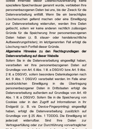
Soweit innerhalb dieser Datenschutzerklärung keine
speziellere Speicherdauer genannt wurde, verbleiben Ihre
personenbezogenen Daten bei uns, bis der Zweck für die
Datenverarbeitung entfällt. Wenn Sie ein berechtigtes
Löschersuchen geltend machen oder eine Einwilligung
zur Datenverarbeitung widerrufen, werden Ihre Daten
gelöscht, sofern wir keine anderen rechtlich zulässigen
Gründe für die Speicherung Ihrer personenbezogenen
Daten haben (z. B. steuer- oder handelsrechtliche
Aufbewahrungsfristen); im letztgenannten Fall erfolgt die
Löschung nach Fortfall dieser Gründe.
Allgemeine Hinweise zu den Rechtsgrundlagen der
Datenverarbeitung auf dieser Website
Sofern Sie in die Datenverarbeitung eingewilligt haben,
verarbeiten wir Ihre personenbezogenen Daten auf
Grundlage von Art. 6 Abs. 1 lit. a DSGVO bzw. Art. 9 Abs.
2 lit. a DSGVO, sofern besondere Datenkategorien nach
Art. 9 Abs. 1 DSGVO verarbeitet werden. Im Falle einer
ausdrücklichen Einwilligung in die Übertragung
personenbezogener Daten in Drittstaaten erfolgt die
Datenverarbeitung außerdem auf Grundlage von Art. 49
Abs. 1 lit. a DSGVO. Sofern Sie in die Speicherung von
Cookies oder in den Zugriff auf Informationen in Ihr
Endgerät (z. B. via Device-Fingerprinting) eingewilligt
haben, erfolgt die Datenverarbeitung zusätzlich auf
Grundlage von § 25 Abs. 1 TDDDG. Die Einwilligung ist
jederzeit widerrufbar. Sind Ihre Daten zur
Vertragserfüllung oder zur Durchführung vorvertraglicher