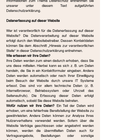
Informationen zum Thema Datenschutz entnehmen Sie
unserer unter diesem Text aufgeführten
Datenschutzerklärung.
Datenerfassung auf dieser Website
Wer ist verantwortlich für die Datenerfassung auf dieser
Website? Die Datenverarbeitung auf dieser Website
erfolgt durch den Websitebetreiber. Dessen Kontaktdaten
können Sie dem Abschnitt „Hinweis zur verantwortlichen
Stelle“ in dieser Datenschutzerklärung entnehmen.
Wie erfassen wir Ihre Daten?
Ihre Daten werden zum einen dadurch erhoben, dass Sie
uns diese mitteilen. Hierbei kann es sich z. B. um Daten
handeln, die Sie in ein Kontaktformular eingeben. Andere
Daten werden automatisch oder nach Ihrer Einwilligung
beim Besuch der Website durch unsere IT Systeme
erfasst. Das sind vor allem technische Daten (z. B.
Internetbrowser, Betriebssystem oder Uhrzeit des
Seitenaufrufs). Die Erfassung dieser Daten erfolgt
automatisch, sobald Sie diese Website betreten.
Wofür nutzen wir Ihre Daten?
Ein Teil der Daten wird
erhoben, um eine fehlerfreie Bereitstellung der Website zu
gewährleisten. Andere Daten können zur Analyse Ihres
Nutzerverhaltens verwendet werden. Sofern über die
Website Verträge geschlossen oder angebahnt werden
können, werden die übermittelten Daten auch für
Vertragsangebote, Bestellungen oder sonstige