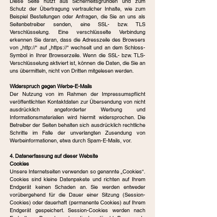
Diese Seite nutzt aus Sicherheitsgründen und zum
Schutz der Übertragung vertraulicher Inhalte, wie zum
Beispiel Bestellungen oder Anfragen, die Sie an uns als
Seitenbetreiber senden, eine SSL- bzw. TLS
Verschlüsselung. Eine verschlüsselte Verbindung
erkennen Sie daran, dass die Adresszeile des Browsers
von „http://“ auf „https://“ wechselt und an dem Schloss-
Symbol in Ihrer Browserzeile. Wenn die SSL- bzw. TLS-
Verschlüsselung aktiviert ist, können die Daten, die Sie an
uns übermitteln, nicht von Dritten mitgelesen werden.
Widerspruch gegen Werbe-E-Mails
Der Nutzung von im Rahmen der Impressumspflicht
veröffentlichten Kontaktdaten zur Übersendung von nicht
ausdrücklich angeforderter Werbung und
Informationsmaterialien wird hiermit widersprochen. Die
Betreiber der Seiten behalten sich ausdrücklich rechtliche
Schritte im Falle der unverlangten Zusendung von
Werbeinformationen, etwa durch Spam-E-Mails, vor.
4. Datenerfassung auf dieser Website
Cookies
Unsere Internetseiten verwenden so genannte „Cookies“.
Cookies sind kleine Datenpakete und richten auf Ihrem
Endgerät keinen Schaden an. Sie werden entweder
vorübergehend für die Dauer einer Sitzung (Session-
Cookies) oder dauerhaft (permanente Cookies) auf Ihrem
Endgerät gespeichert. Session-Cookies werden nach